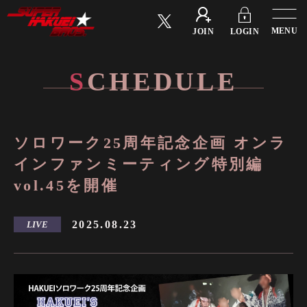
Menu
JOIN
LOGIN
S
C
H
E
D
U
L
E
ソロワーク25周年記念企画 オンラ
インファンミーティング特別編
vol.45を開催
2025.08.23
LIVE