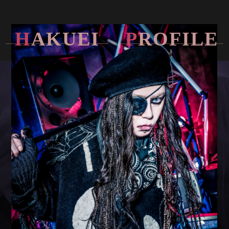
H
A
K
U
E
I
P
R
O
F
I
L
E