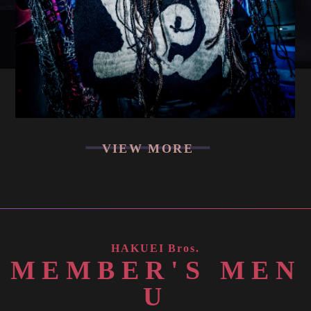
VIEW MORE
HAKUEI Bros.
M
E
M
B
E
R
'
S
M
E
N
U