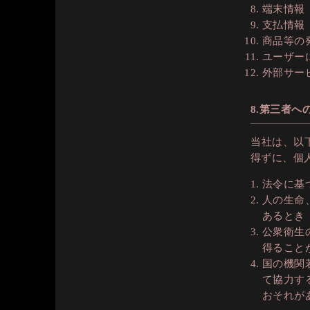
端末情報
支払情報
商品等の
ユーザー
外部サー
8.第三者へ
当社は、以
得ずに、個
法令に基
人の生命
あるとき
公衆衛生
得ること
国の機関
て協力す
おそれが