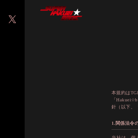
本規約はT
「Hakue
針（以下、
1.関係法令
当社は、個