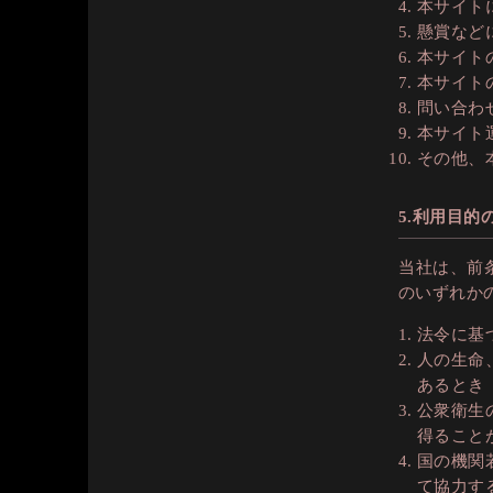
本サイト
懸賞など
本サイト
本サイト
問い合わ
本サイト
その他、
5.利用目的
当社は、前
のいずれか
法令に基
人の生命
あるとき
公衆衛生
得ること
国の機関
て協力す