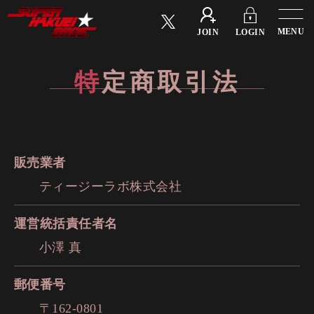
Menu
JOIN
LOGIN
特
定
商
取
引
法
販売業者
ティージーラボ株式会社
運営統括責任者名
小澤 真
郵便番号
〒162-0801